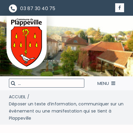
Passer
03 87 30 40 75
au
contenu
Rechercher
MENU
:
ACCUEIL
LA MAIRIE À VOTRE SERVICE
Déposer un texte d’information, communiquer sur un
évènement ou une manifestation qui se tient à
VIVEZ VOTRE VILLE
Plappeville