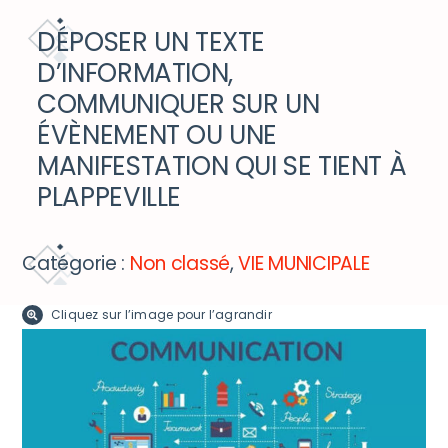
DÉCOUVRIR ET BOUGER
DÉPOSER UN TEXTE
D’INFORMATION,
ACCÈS RAPIDE
COMMUNIQUER SUR UN
ÉVÈNEMENT OU UNE
MANIFESTATION QUI SE TIENT À
PLAPPEVILLE
Catégorie :
Non classé
,
VIE MUNICIPALE
Cliquez sur l’image pour l’agrandir