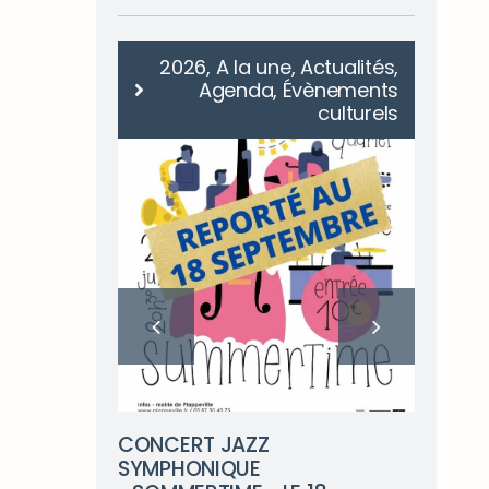
genda
2026, A la une, Actualités,
Agenda, Évènements
culturels
RE
LE
, parking
Dim
CONCERT JAZZ
arti
SYMPHONIQUE