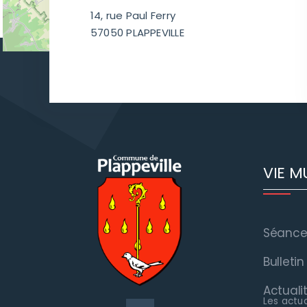
14, rue Paul Ferry
57050 PLAPPEVILLE
VIE M
Séances
Bulleti
Actuali
Les actu