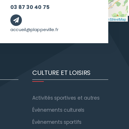
03 87 30 40 75
Leaflet
|
©
OpenStreetMap
accueil@plappeville.fr
CULTURE ET LOISIRS
Activités sportives et autres
Évènements culturels
Évènements sportifs