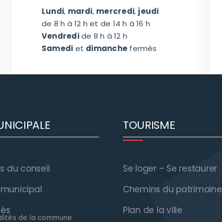
Lundi
,
mardi
,
mercredi
,
jeudi
de 8 h à 12 h et de 14 h à 16 h
Vendredi
de 8 h à 12 h
Samedi
et
dimanche
fermés
UNICIPALE
TOURISME
 du conseil
Se loger – Se restaurer
n municipal
Chemins du patrimoine
tés
Plan de la ville
alités de la commune