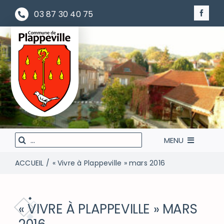
Passer
03 87 30 40 75
au
contenu
Rechercher
MENU
:
ACCUEIL
« Vivre à Plappeville » mars 2016
LA MAIRIE À VOTRE SERVICE
VIVEZ VOTRE VILLE
« VIVRE À PLAPPEVILLE » MARS