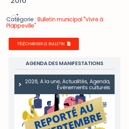
2016
DÉCOUVRIR ET BOUGER
Catégorie :
Bulletin municipal "Vivre à
ACCÈS RAPIDE
Plappeville"
TÉLÉCHARGER LE BULLETIN
AGENDA DES MANIFESTATIONS
2026, A la une, Actualités, Agenda,
Évènements culturels