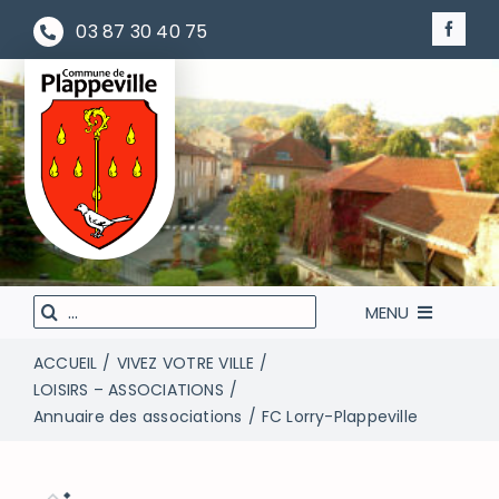
Passer
03 87 30 40 75
au
contenu
Rechercher
MENU
:
ACCUEIL
VIVEZ VOTRE VILLE
LA MAIRIE À VOTRE SERVICE
LOISIRS – ASSOCIATIONS
Annuaire des associations
FC Lorry-Plappeville
VIVEZ VOTRE VILLE