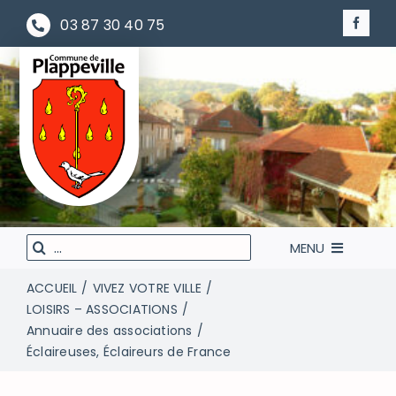
Passer
03 87 30 40 75
au
contenu
Rechercher
MENU
:
ACCUEIL
VIVEZ VOTRE VILLE
LA MAIRIE À VOTRE SERVICE
LOISIRS – ASSOCIATIONS
Annuaire des associations
VIVEZ VOTRE VILLE
Éclaireuses, Éclaireurs de France