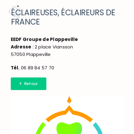
DÉCOUVRIR ET BOUGER
ÉCLAIREUSES, ÉCLAIREURS DE
FRANCE
ACCÈS RAPIDE
EEDF ​Groupe de Plappeville
Adresse
: 2 place Viansson
57050 Plappeville
Tél.
06 89 84 57 70
Retour