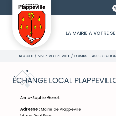
Passer
au
contenu
LA MAIRIE À VOTRE S
ACCUEIL
VIVEZ VOTRE VILLE
LOISIRS – ASSOCIATIO
ÉCHANGE LOCAL PLAPPEVILL
Anne-Sophie Genot
Adresse
: Mairie de Plappeville
14, rue Paul Ferry