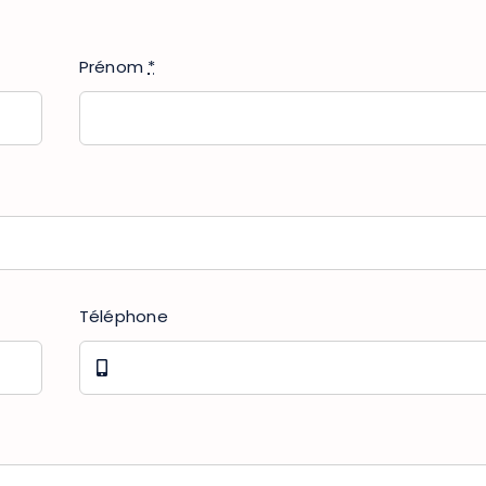
Prénom
*
MARCHÉ HEBDOMADAI
Tous les mardis, de 16h à 19h
Salle polyvalente. [...]
Téléphone