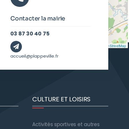
Contacter la mairie
03 87 30 40 75
Leaflet
|
©
OpenStreetMap
accueil@plappeville.fr
CULTURE ET LOISIRS
Activités sportives et autres