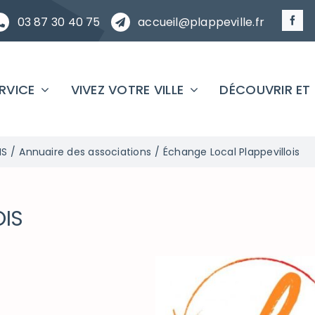
03 87 30 40 75
accueil@plappeville.fr
ERVICE
VIVEZ VOTRE VILLE
DÉCOUVRIR ET
NS
Annuaire des associations
Échange Local Plappevillois
OIS