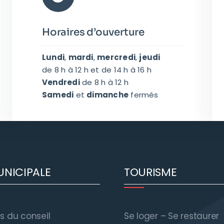
Horaires d’ouverture
Lundi
,
mardi
,
mercredi
,
jeudi
de 8 h à 12 h et de 14 h à 16 h
Vendredi
de 8 h à 12 h
Samedi
et
dimanche
fermés
UNICIPALE
TOURISME
 du conseil
Se loger – Se restaurer