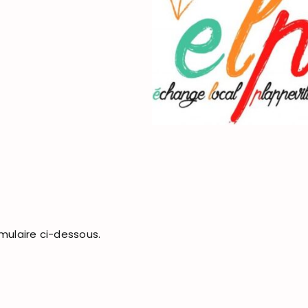
rmulaire ci-dessous.
A