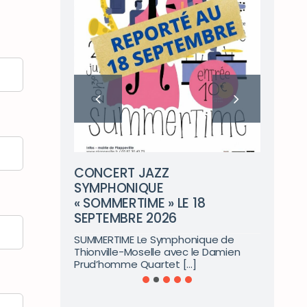
RE
LE
, parking
Dim
CONCERT JAZZ
arti
SYMPHONIQUE
« SOMMERTIME » LE 18
SEPTEMBRE 2026
SUMMERTIME Le Symphonique de
Thionville-Moselle avec le Damien
Prud’homme Quartet [...]