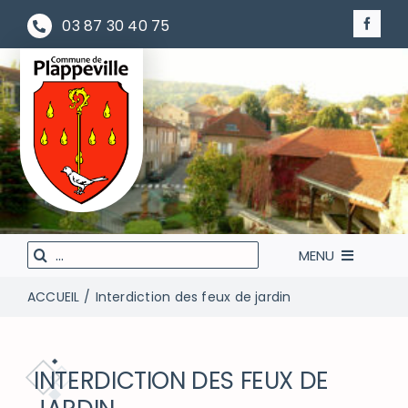
Passer
03 87 30 40 75
au
contenu
Rechercher
MENU
:
ACCUEIL
Interdiction des feux de jardin
LA MAIRIE À VOTRE SERVICE
VIVEZ VOTRE VILLE
INTERDICTION DES FEUX DE