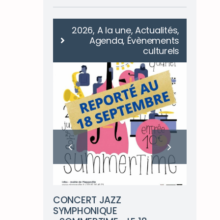
genda
2026, A la une, Actualités,
Agenda, Évènements
culturels
RE
LE
, parking
Dim
CONCERT JAZZ
arti
SYMPHONIQUE