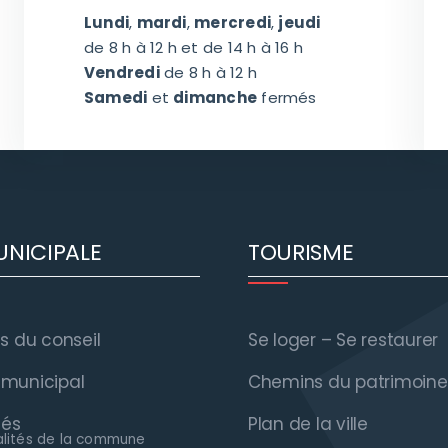
Lundi
,
mardi
,
mercredi
,
jeudi
de 8 h à 12 h et de 14 h à 16 h
Vendredi
de 8 h à 12 h
Samedi
et
dimanche
fermés
UNICIPALE
TOURISME
 du conseil
Se loger – Se restaurer
n municipal
Chemins du patrimoine
tés
Plan de la ville
alités de la commune