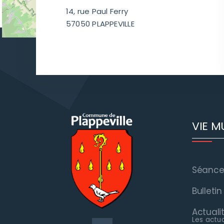
14, rue Paul Ferry
57050 PLAPPEVILLE
VIE M
Séances
Bulleti
Actuali
Les actu