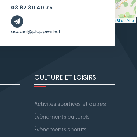
03 87 30 40 75
Leaflet
|
©
OpenStreetMap
accueil@plappeville.fr
CULTURE ET LOISIRS
Activités sportives et autres
Évènements culturels
Évènements sportifs