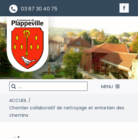
Passer
03 87 30 40 75
au
contenu
Rechercher
MENU
:
ACCUEIL
LA MAIRIE À VOTRE SERVICE
Chantier collaboratif de nettoyage et entretien des
chemins
VIVEZ VOTRE VILLE