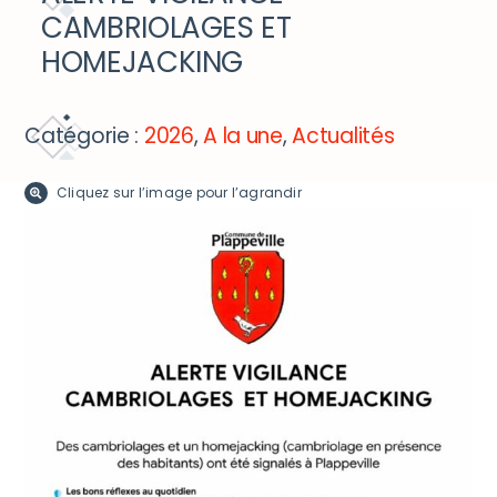
DÉCOUVRIR ET BOUGER
CAMBRIOLAGES ET
HOMEJACKING
ACCÈS RAPIDE
Catégorie :
2026
,
A la une
,
Actualités
Cliquez sur l’image pour l’agrandir